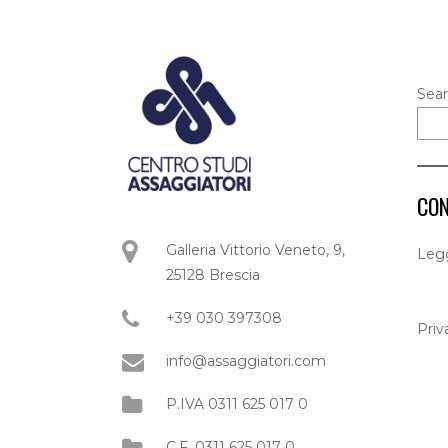
Sea
CON
Galleria Vittorio Veneto, 9,
L
egg
25128 Brescia
+39 030 397308
Priv
info@assaggiatori.com
P.IVA 0311 625 017 0
C.F. 0311 625 017 0