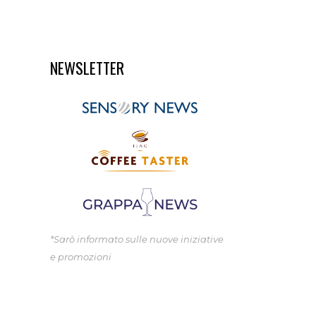
NEWSLETTER
*Sarò informato sulle nuove iniziative
e promozioni