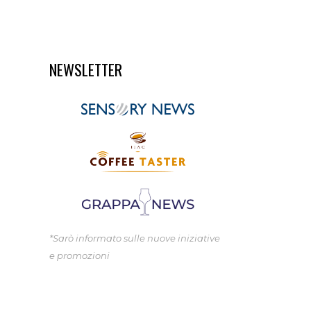
NEWSLETTER
*Sarò informato sulle nuove iniziative
e promozioni