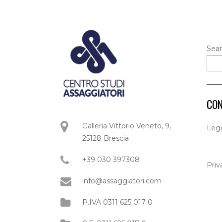
Sea
CON
Galleria Vittorio Veneto, 9,
L
egg
25128 Brescia
+39 030 397308
Priv
info@assaggiatori.com
P.IVA 0311 625 017 0